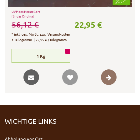
UVP des Herstellers
für das Original
22,95 €
56,12 €
*
inkl. ges. MwSt.
zzgl.
Versandkosten
1
Kilogramm
| 22,95 € / Kilogramm
1
Kg
WICHTIGE LINKS
Abholung vor Ort