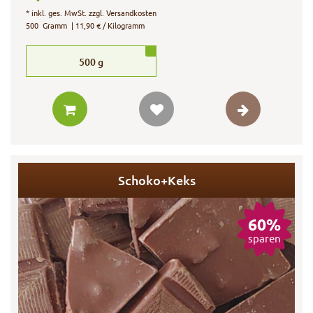
*
inkl. ges. MwSt.
zzgl.
Versandkosten
500
Gramm
| 11,90 € / Kilogramm
500
g
Schoko+Keks
60%
sparen