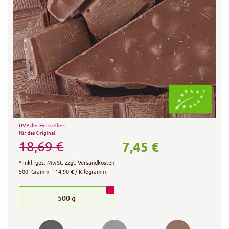
UVP des Herstellers
für das Original
7,45 €
18,69 €
*
inkl. ges. MwSt.
zzgl.
Versandkosten
500
Gramm
| 14,90 € / Kilogramm
500
g