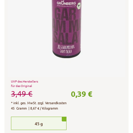
UVP des Herstellers
für das Original
0,39 €
3,49 €
*
inkl. ges. MwSt.
zzgl.
Versandkosten
45
Gramm
| 8,67 € / Kilogramm
45
g