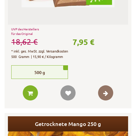
UVP des Herstellers
für das Original
7,95 €
18,62 €
*
inkl. ges. MwSt.
zzgl.
Versandkosten
500
Gramm
| 15,90 € / Kilogramm
500
g
Getrocknete Mango 250 g