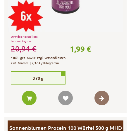
UVP des Herstellers
für das Original
1,99 €
20,94 €
*
inkl. ges. MwSt.
zzgl.
Versandkosten
270
Gramm
| 7,37 € / Kilogramm
270
g
Sonnenblumen Protein 100 Würfel 500 g MHD