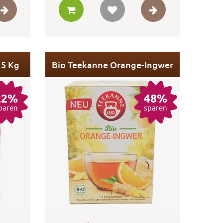
 5 Kg
Bio Teekanne Orange-Ingwer
22%
48%
paren
sparen