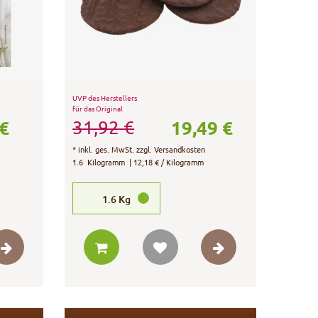
UVP des Herstellers
für das Original
 €
19,49 €
31,92 €
*
inkl. ges. MwSt.
zzgl.
Versandkosten
1.6
Kilogramm
| 12,18 € / Kilogramm
1.6
Kg