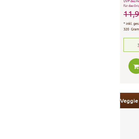
UVP des He
für das Ori
11,9
*
inkl. ge
320
Gra