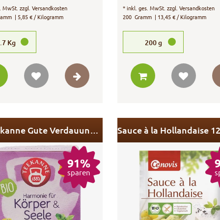
s. MwSt.
zzgl.
Versandkosten
*
inkl. ges. MwSt.
zzgl.
Versandkosten
ramm
| 5,85 € / Kilogramm
200
Gramm
| 13,45 € / Kilogramm
.7
Kg
200
g
Bio Teekanne Gute Verdauung MHD
91%
sparen
s