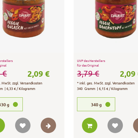
rstellers
UVP des Herstellers
ginal
für das Original
2,09 €
2,09
 €
3,79 €
s. MwSt.
zzgl.
Versandkosten
*
inkl. ges. MwSt.
zzgl.
Versandkosten
mm
| 6,33 € / Kilogramm
340
Gramm
| 6,15 € / Kilogramm
330
g
340
g