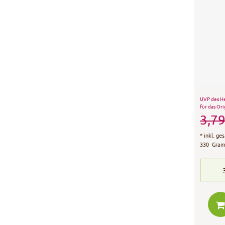
UVP des He
für das Ori
3,79
*
inkl. ge
330
Gra