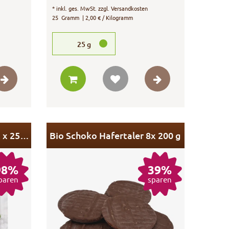
*
inkl. ges. MwSt.
zzgl.
Versandkosten
25
Gramm
| 2,00 € / Kilogramm
25
g
Sauce à la Hollandaise 12 x 25 g MHD
Bio Schoko Hafertaler 8x 200 g
98%
39%
paren
sparen