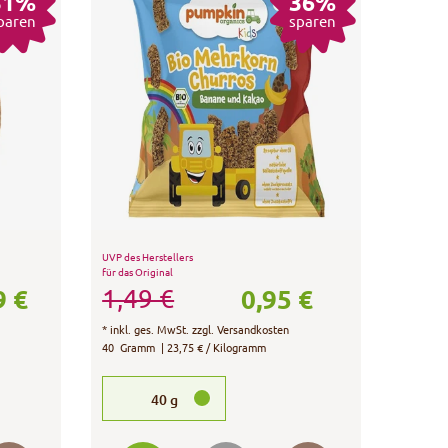
31%
36%
paren
sparen
UVP des Herstellers
für das Original
9 €
0,95 €
1,49 €
*
inkl. ges. MwSt.
zzgl.
Versandkosten
40
Gramm
| 23,75 € / Kilogramm
40
g