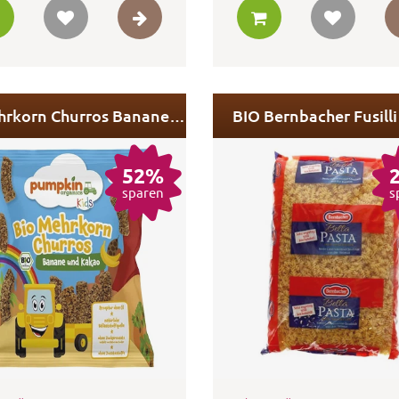
Bio Mehrkorn Churros Banane und Kakao 8er Pack MHD
BIO Bernbacher Fusilli
52%
sparen
s