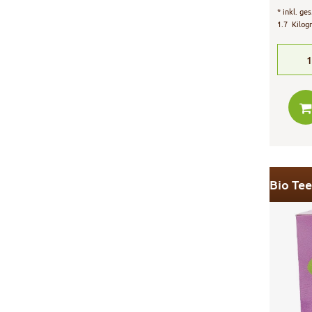
*
inkl. ge
1.7
Kilog
1