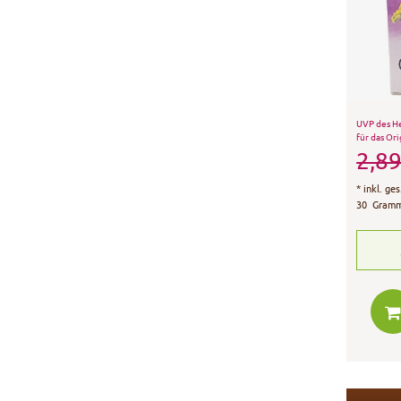
UVP des He
für das Ori
2,89
*
inkl. ge
30
Gram