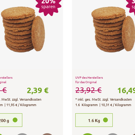
20%
sparen
s
rstellers
UVP des Herstellers
ginal
für das Original
2,39 €
16,4
 €
23,92 €
s. MwSt.
zzgl.
Versandkosten
*
inkl. ges. MwSt.
zzgl.
Versandkosten
mm
| 11,95 € / Kilogramm
1.6
Kilogramm
| 10,31 € / Kilogramm
200
g
1.6
Kg