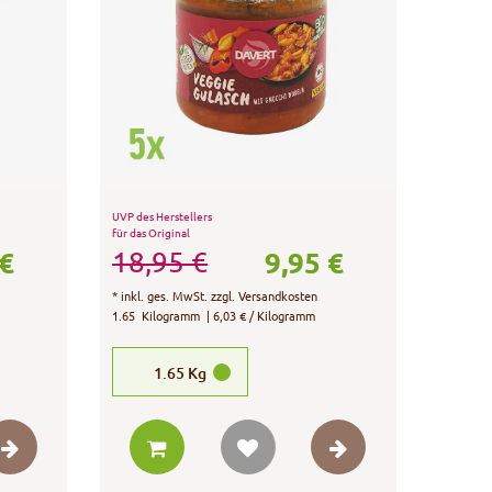
UVP des Herstellers
für das Original
 €
9,95 €
18,95 €
*
inkl. ges. MwSt.
zzgl.
Versandkosten
1.65
Kilogramm
| 6,03 € / Kilogramm
1.65
Kg