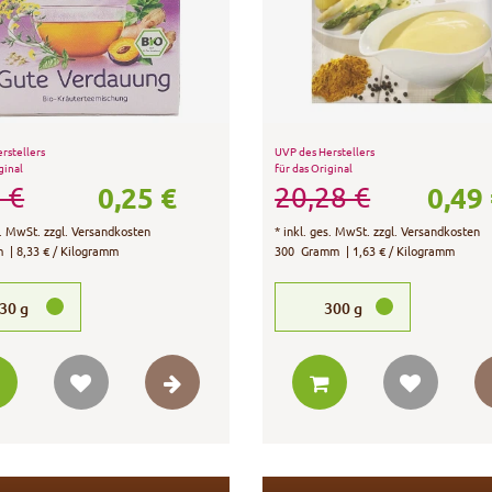
rstellers
UVP des Herstellers
ginal
für das Original
0,25 €
0,49
 €
20,28 €
s. MwSt.
zzgl.
Versandkosten
*
inkl. ges. MwSt.
zzgl.
Versandkosten
m
| 8,33 € / Kilogramm
300
Gramm
| 1,63 € / Kilogramm
30
g
300
g