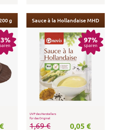
200 g
Sauce à la Hollandaise MHD
33%
97%
paren
sparen
UVP des Herstellers
für das Original
 €
0,05 €
1,69 €