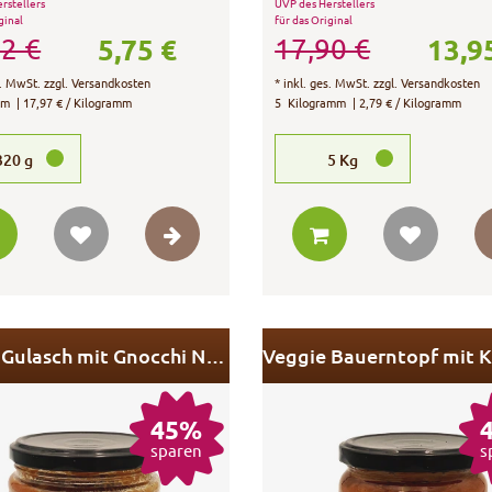
rstellers
UVP des Herstellers
ginal
für das Original
5,75 €
13,9
2 €
17,90 €
s. MwSt.
zzgl.
Versandkosten
*
inkl. ges. MwSt.
zzgl.
Versandkosten
mm
| 17,97 € / Kilogramm
5
Kilogramm
| 2,79 € / Kilogramm
320
g
5
Kg
Veggie Gulasch mit Gnocchi Nudeln
45%
sparen
s