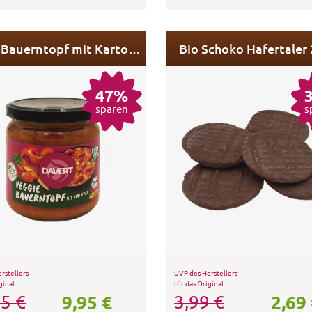
Veggie Bauerntopf mit Kartoffeln 5x 340 g
Bio Schoko Hafertaler 
47%
sparen
s
rstellers
UVP des Herstellers
ginal
für das Original
9,95 €
2,69
5 €
3,99 €