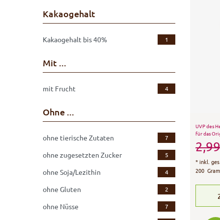
Kakaogehalt
Kakaogehalt bis 40%
1
Mit ...
mit Frucht
4
Ohne ...
UVP des He
für das Ori
ohne tierische Zutaten
7
2,99
ohne zugesetzten Zucker
5
*
inkl. ge
200
Gra
ohne Soja/Lezithin
4
ohne Gluten
2
ohne Nüsse
7