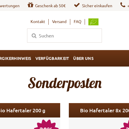
wertungen
Geschenk ab 50€
Sicher einkaufen
Kontakt
Versand
FAQ
RGIKERHINWEIS
VERFÜGBARKEIT
ÜBER UNS
Sonderposten
io Hafertaler 200 g
Bio Hafertaler 8x 20