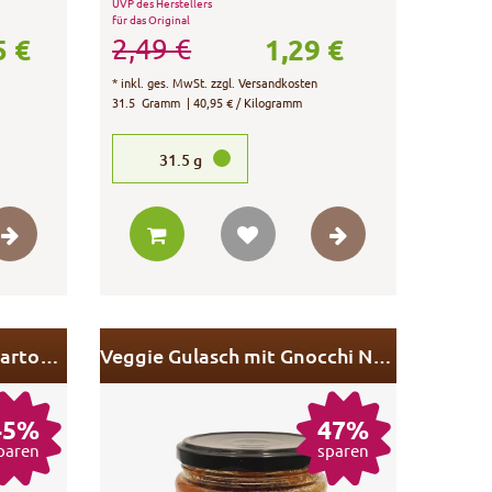
UVP des Herstellers
für das Original
5 €
1,29 €
2,49 €
*
inkl. ges. MwSt.
zzgl.
Versandkosten
31.5
Gramm
| 40,95 € / Kilogramm
31.5
g
Veggie Bauerntopf mit Kartoffeln
Veggie Gulasch mit Gnocchi Nudeln 5x 330 g
45%
47%
paren
sparen