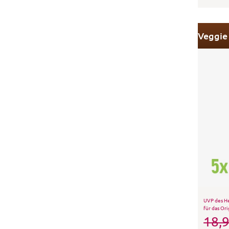
UVP des He
für das Ori
18,9