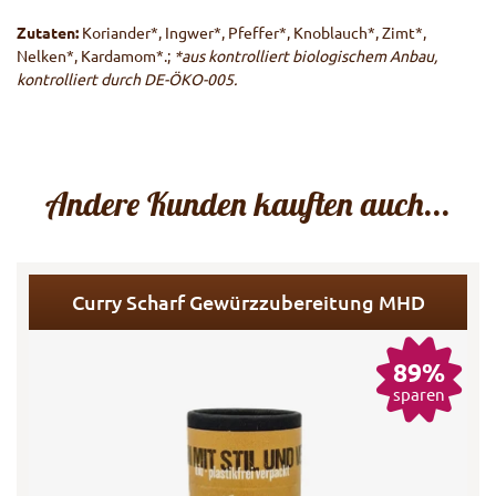
Zutaten:
Koriander*, Ingwer*, Pfeffer*, Knoblauch*, Zimt*,
Nelken*, Kardamom*.;
*aus kontrolliert biologischem Anbau,
kontrolliert durch DE-ÖKO-005.
Andere Kunden kauften auch...
Curry Scharf Gewürzzubereitung MHD
89%
sparen