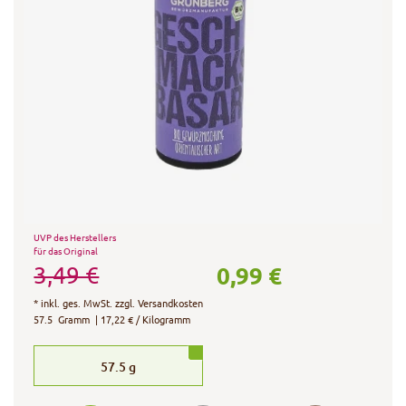
UVP des Herstellers
für das Original
0,99 €
3,49 €
*
inkl. ges. MwSt.
zzgl.
Versandkosten
57.5
Gramm
| 17,22 € / Kilogramm
57.5
g