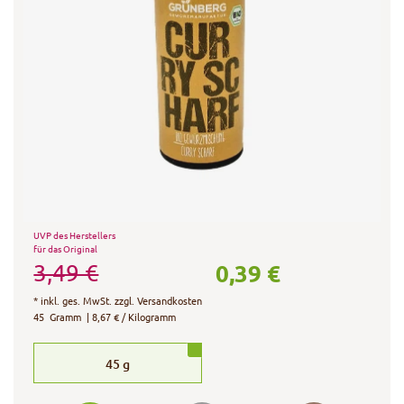
UVP des Herstellers
für das Original
0,39 €
3,49 €
*
inkl. ges. MwSt.
zzgl.
Versandkosten
45
Gramm
| 8,67 € / Kilogramm
45
g