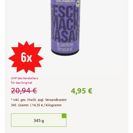
UVP des Herstellers
für das Original
4,95 €
20,94 €
*
inkl. ges. MwSt.
zzgl.
Versandkosten
345
Gramm
| 14,35 € / Kilogramm
345
g