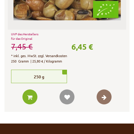
UVP des Herstellers
für das Original
6,45 €
7,45 €
*
inkl. ges. MwSt.
zzgl.
Versandkosten
250
Gramm
| 25,80 € / Kilogramm
250
g