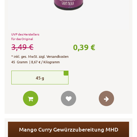
UVP des Herstellers
für das Original
0,39 €
3,49 €
*
inkl. ges. MwSt.
zzgl.
Versandkosten
45
Gramm
| 8,67 € / Kilogramm
45
g
Mango Curry Gewürzzubereitung MHD