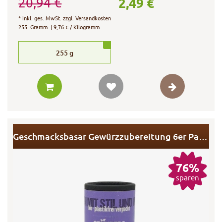
2,49 €
20,94 €
*
inkl. ges. MwSt.
zzgl.
Versandkosten
255
Gramm
| 9,76 € / Kilogramm
255
g
Geschmacksbasar Gewürzzubereitung 6er Pack MHD
76%
sparen