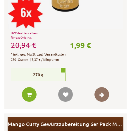
UVP des Herstellers
für das Original
1,99 €
20,94 €
*
inkl. ges. MwSt.
zzgl.
Versandkosten
270
Gramm
| 7,37 € / Kilogramm
270
g
Mango Curry Gewürzzubereitung 6er Pack MHD