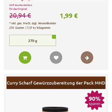
UVP des Herstellers
für das Original
1,99 €
20,94 €
*
inkl. ges. MwSt.
zzgl.
Versandkosten
270
Gramm
| 7,37 € / Kilogramm
270
g
Curry Scharf Gewürzzubereitung 6er Pack MHD
90%
sparen