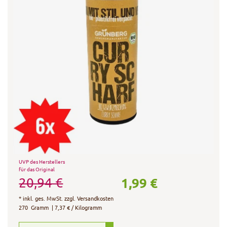
UVP des Herstellers
für das Original
1,99 €
20,94 €
*
inkl. ges. MwSt.
zzgl.
Versandkosten
270
Gramm
| 7,37 € / Kilogramm