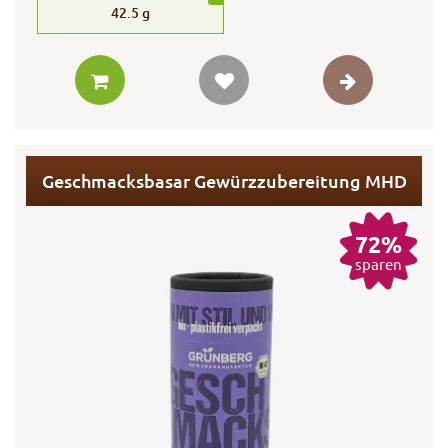
42.5
g
Geschmacksbasar Gewürzzubereitung MHD
72%
sparen