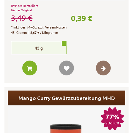
UVP des Herstellers
für das Original
0,39 €
3,49 €
*
inkl. ges. MwSt.
zzgl.
Versandkosten
45
Gramm
| 8,67 € / Kilogramm
45
g
Mango Curry Gewürzzubereitung MHD
77%
sparen