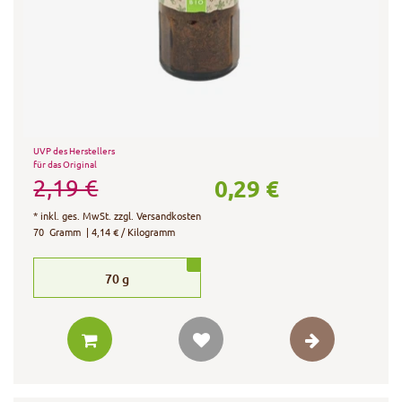
UVP des Herstellers
für das Original
0,29 €
2,19 €
*
inkl. ges. MwSt.
zzgl.
Versandkosten
70
Gramm
| 4,14 € / Kilogramm
70
g