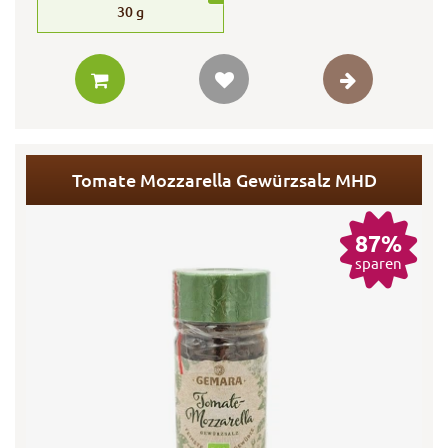
30
g
Tomate Mozzarella Gewürzsalz MHD
87%
sparen