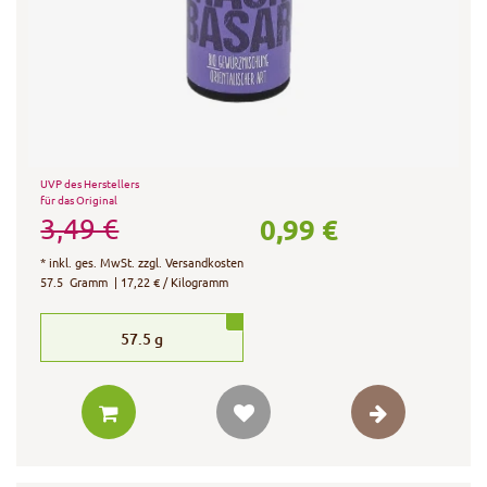
UVP des Herstellers
für das Original
0,99 €
3,49 €
*
inkl. ges. MwSt.
zzgl.
Versandkosten
57.5
Gramm
| 17,22 € / Kilogramm
57.5
g