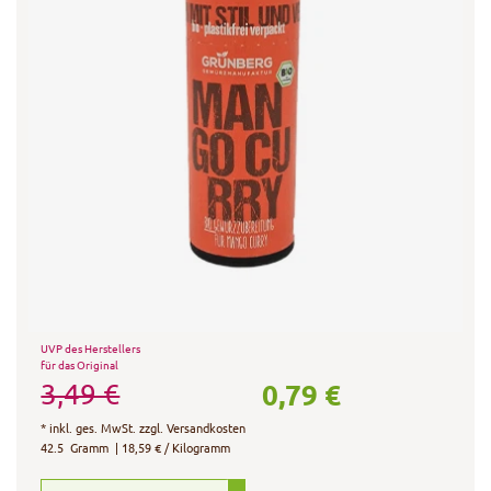
UVP des Herstellers
für das Original
0,79 €
3,49 €
*
inkl. ges. MwSt.
zzgl.
Versandkosten
42.5
Gramm
| 18,59 € / Kilogramm