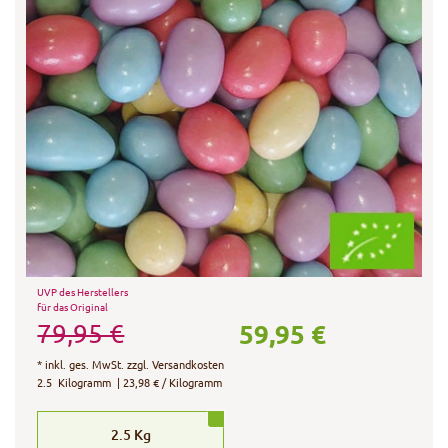
UVP des Herstellers
für das Original
59,95 €
79,95 €
*
inkl. ges. MwSt.
zzgl.
Versandkosten
2.5
Kilogramm
| 23,98 € / Kilogramm
2.5
Kg