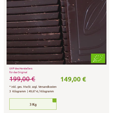
UVP des Herstellers
für das Original
149,00 €
199,00 €
*
inkl. ges. MwSt.
zzgl.
Versandkosten
3
Kilogramm
| 49,67 € / Kilogramm
3
Kg