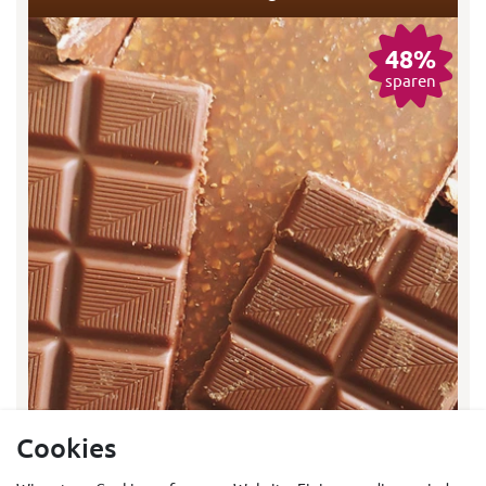
48%
sparen
Cookies
UVP des Herstellers
für das Original