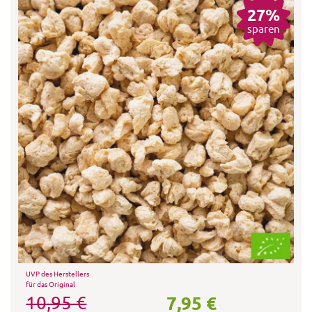
27%
sparen
UVP des Herstellers
für das Original
7,95 €
10,95 €