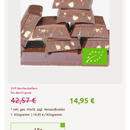
UVP des Herstellers
für das Original
14,95 €
42,57 €
*
inkl. ges. MwSt.
zzgl.
Versandkosten
1
Kilogramm
| 14,95 € / Kilogramm
1
Kg