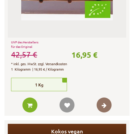
UVP des Herstellers
für das Original
16,95 €
42,57 €
*
inkl. ges. MwSt.
zzgl.
Versandkosten
1
Kilogramm
| 16,95 € / Kilogramm
1
Kg
Kokos vegan