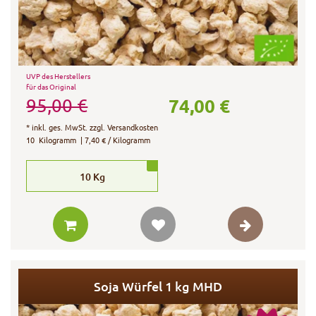
UVP des Herstellers
für das Original
74,00 €
95,00 €
*
inkl. ges. MwSt.
zzgl.
Versandkosten
10
Kilogramm
| 7,40 € / Kilogramm
10
Kg
Soja Würfel 1 kg MHD