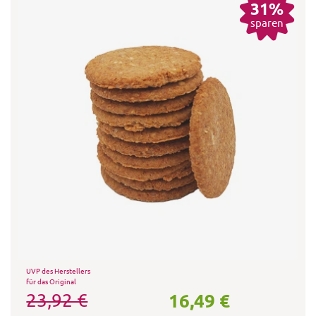
31%
sparen
UVP des Herstellers
für das Original
16,49 €
23,92 €