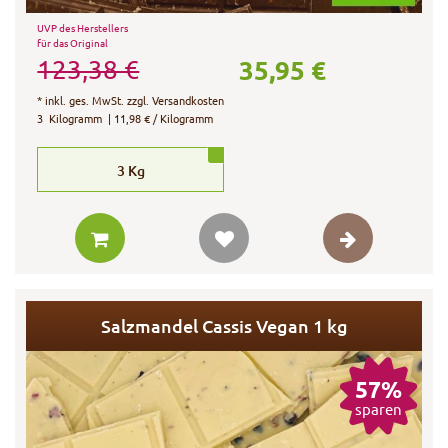
UVP des Herstellers
für das Original
35,95 €
123,38 €
*
inkl. ges. MwSt.
zzgl.
Versandkosten
3
Kilogramm
| 11,98 € / Kilogramm
3
Kg
Salzmandel Cassis Vegan 1 kg
57%
sparen