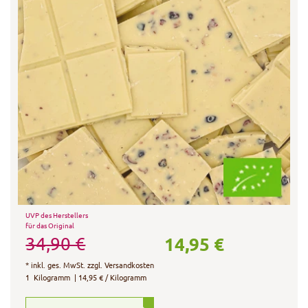
UVP des Herstellers
für das Original
14,95 €
34,90 €
*
inkl. ges. MwSt.
zzgl.
Versandkosten
1
Kilogramm
| 14,95 € / Kilogramm