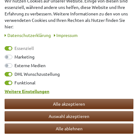
Wir nutzen Cookies auf unserer Website. Einige von diesen sind
6,95 €
13,45 €
essenziell, während andere uns helfen, diese Website und Ihre
Erfahrung zu verbessern. Weitere Informationen zu den von uns
*
inkl. ges. MwSt.
zzgl.
Versandkosten
verwendeten Cookies und Ihren Rechten als Nutzer finden Sie
500
Gramm
| 13,90 € / Kilogramm
hier:
Daten­schutz­erklärung
Impressum
500
g
Essenziell
Marketing
Externe Medien
DHL Wunschzustellung
Funktional
Feine Bitterschokolade 72% 500 g
Weitere Einstellungen
Alle akzeptieren
Auswahl akzeptieren
Alle ablehnen