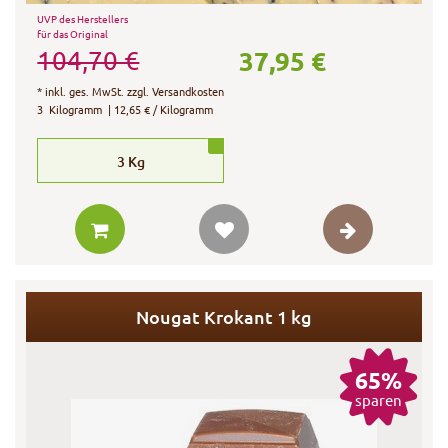
UVP des Herstellers
für das Original
37,95 €
104,70 €
*
inkl. ges. MwSt.
zzgl.
Versandkosten
3
Kilogramm
| 12,65 € / Kilogramm
3
Kg
Nougat Krokant 1 kg
65%
sparen