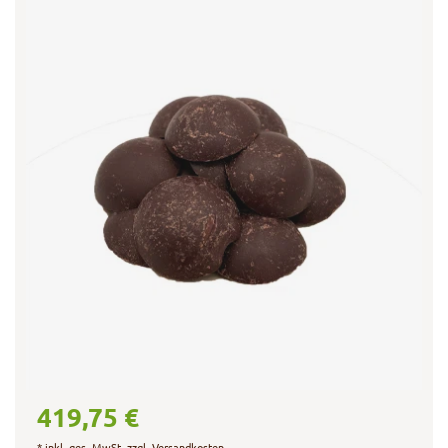
419,75 €
*
inkl. ges. MwSt.
zzgl.
Versandkosten