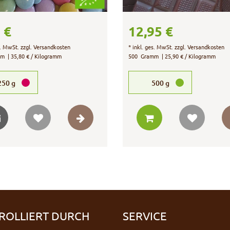
 €
12,95 €
s. MwSt.
zzgl.
Versandkosten
*
inkl. ges. MwSt.
zzgl.
Versandkosten
mm
| 35,80 € / Kilogramm
500
Gramm
| 25,90 € / Kilogramm
250
g
500
g
ROLLIERT DURCH
SERVICE