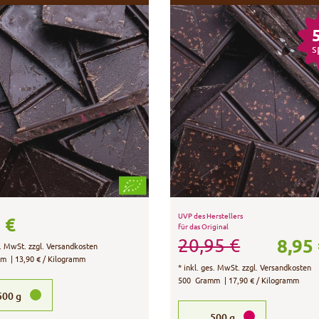
s
UVP des Herstellers
 €
für das Original
8,95
20,95 €
s. MwSt.
zzgl.
Versandkosten
mm
| 13,90 € / Kilogramm
*
inkl. ges. MwSt.
zzgl.
Versandkosten
500
Gramm
| 17,90 € / Kilogramm
500
g
500
g