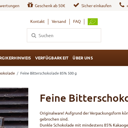
wertungen
Geschenk ab 50€
Sicher einkaufen
Kontakt
Versand
FAQ
RGIKERHINWEIS
VERFÜGBARKEIT
ÜBER UNS
hokolade
Feine Bitterschokolade 85% 500 g
Feine Bitterschok
Originalware! Aufgrund der Verpackungsform könne
gebrochen sind.
Dunkle Schokolade mit mindestens 85% Kakaogeha