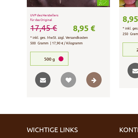
UVP des Herstellers
8,95
für das Original
8,95 €
17,45 €
*
inkl. ge
250
Gra
*
inkl. ges. MwSt.
zzgl.
Versandkosten
500
Gramm
| 17,90 € / Kilogramm
500
g
WICHTIGE LINKS
KONT