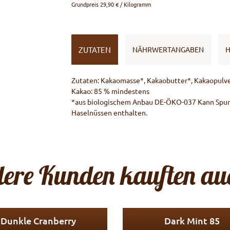
Grundpreis
29,90 € / Kilogramm
ZUTATEN
NÄHRWERTANGABEN
H
Zutaten: Kakaomasse*, Kakaobutter*, Kakaopulve
Kakao: 85 % mindestens
*aus biologischem Anbau DE-ÖKO-037 Kann Spur
Haselnüssen enthalten.
ere Kunden kauften auc
Dunkle Cranberry
Dark Mint 85