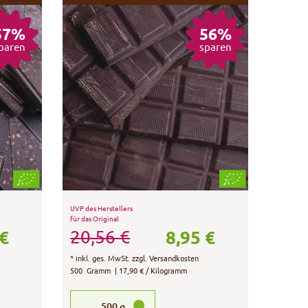
57%
56%
paren
sparen
UVP des Herstellers
für das Original
 €
8,95 €
20,56 €
*
inkl. ges. MwSt.
zzgl.
Versandkosten
500
Gramm
| 17,90 € / Kilogramm
500
g