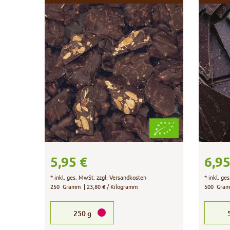
5,95 €
6,95
*
inkl. ges. MwSt.
zzgl.
Versandkosten
*
inkl. ge
250
Gramm
| 23,80 € / Kilogramm
500
Gra
250
g