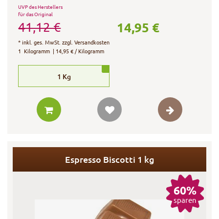
UVP des Herstellers
für das Original
14,95 €
41,12 €
*
inkl. ges. MwSt.
zzgl.
Versandkosten
1
Kilogramm
| 14,95 € / Kilogramm
1
Kg
Espresso Biscotti 1 kg
60%
sparen