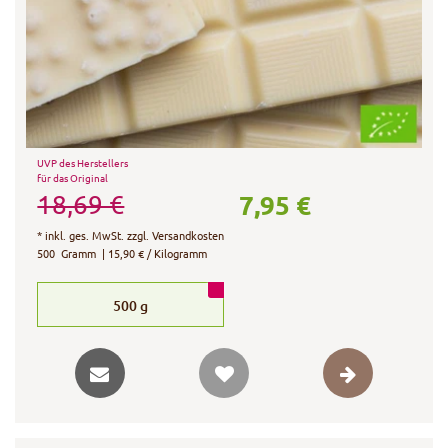
UVP des Herstellers
für das Original
7,95 €
18,69 €
*
inkl. ges. MwSt.
zzgl.
Versandkosten
500
Gramm
| 15,90 € / Kilogramm
500
g