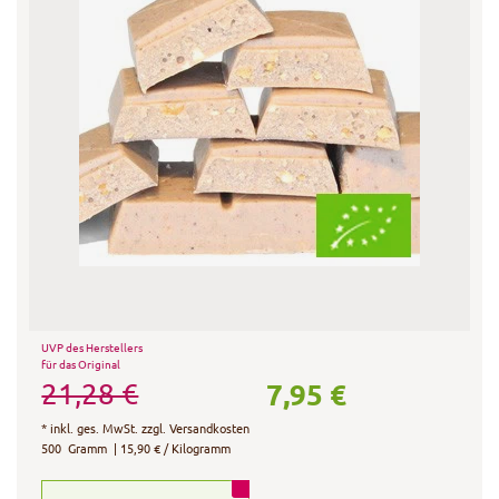
UVP des Herstellers
für das Original
7,95 €
21,28 €
*
inkl. ges. MwSt.
zzgl.
Versandkosten
500
Gramm
| 15,90 € / Kilogramm