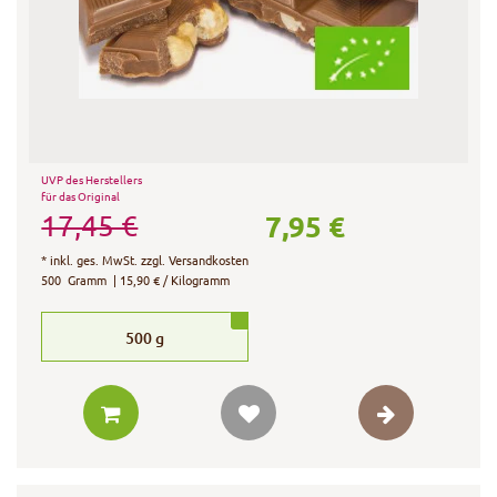
UVP des Herstellers
für das Original
7,95 €
17,45 €
*
inkl. ges. MwSt.
zzgl.
Versandkosten
500
Gramm
| 15,90 € / Kilogramm
500
g