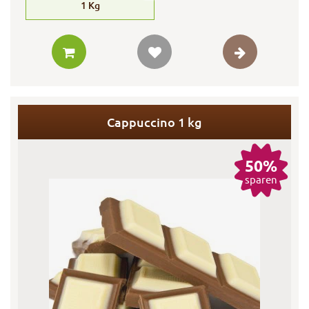
1
Kg
Cappuccino 1 kg
50%
sparen