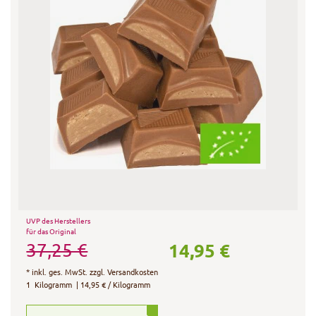
UVP des Herstellers
für das Original
14,95 €
37,25 €
*
inkl. ges. MwSt.
zzgl.
Versandkosten
1
Kilogramm
| 14,95 € / Kilogramm