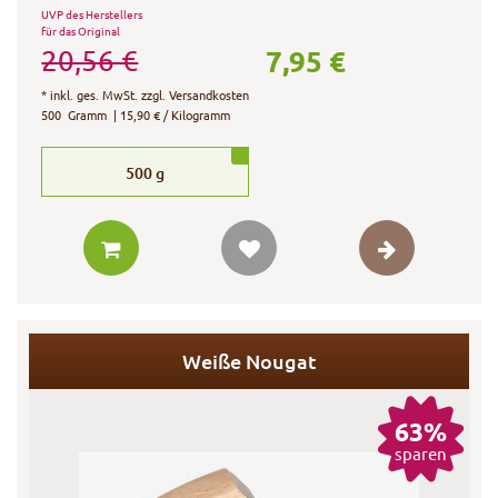
UVP des Herstellers
für das Original
7,95 €
20,56 €
*
inkl. ges. MwSt.
zzgl.
Versandkosten
500
Gramm
| 15,90 € / Kilogramm
500
g
Weiße Nougat
63%
sparen