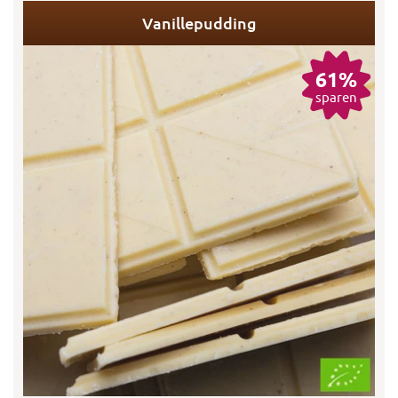
Vanillepudding
61%
sparen