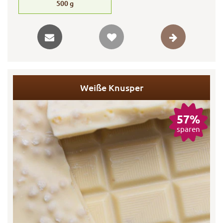
500
g
Weiße Knusper
57%
sparen