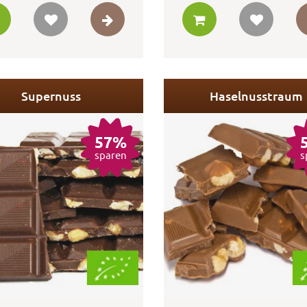
Supernuss
Haselnusstraum
57%
sparen
s