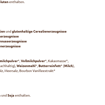
luten
enthalten.
lien
und
glutenhaltige Cerealienerzeugnisse
erzeugnisse
nnusserzeugnisse
enerzeugnisse
milchpulver
*,
Vollmilchpulver
*, Kakaomasse*,
nachhaltig),
Weizenmehl
*,
Butterreinfett
* (
Milch
),
lz, Meersalz, Bourbon Vanilleextrakt*
n
und
Soja
enthalten.