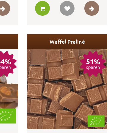
Waffel Praliné
54%
51%
paren
sparen