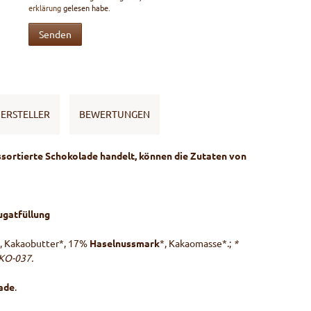
erklärung
gelesen habe.
Senden
ERSTELLER
BEWERTUNGEN
ssortierte Schokolade handelt, können die Zutaten von
ugatfüllung
, Kakaobutter*, 17%
Haselnussmark
*, Kakaomasse*.;
*
ÖKO-037.
ade
.