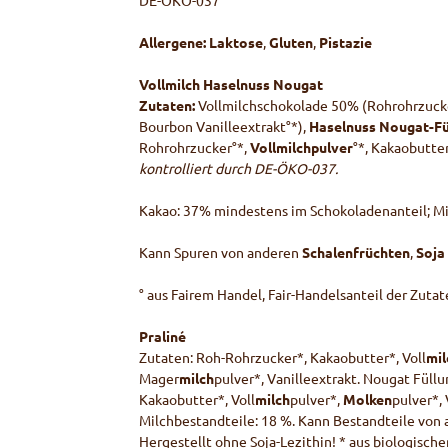
DE-ÖKO-037
Allergene:
Laktose
,
Gluten
,
Pistazie
Vollmilch Haselnuss Nougat
Zutaten:
Vollmilchschokolade 50% (Rohrohrzuck
Bourbon Vanilleextrakt°*),
Haselnuss Nougat-Fü
Rohrohrzucker°*,
Vollmilchpulver
°*, Kakaobutter
kontrolliert durch DE-ÖKO-037.
Kakao: 37% mindestens im Schokoladenanteil; Mi
Kann Spuren von anderen
Schalenfrüchten
,
Soja
° aus Fairem Handel, Fair-Handelsanteil der Zuta
Praliné
Zutaten: Roh-Rohrzucker*, Kakaobutter*, Voll
mil
Mager
milch
pulver*, Vanilleextrakt. Nougat Füll
Kakaobutter*, Voll
milch
pulver*,
Molken
pulver*,
Milchbestandteile: 18 %. Kann Bestandteile von
Hergestellt ohne Soja-Lezithin! * aus biologisc