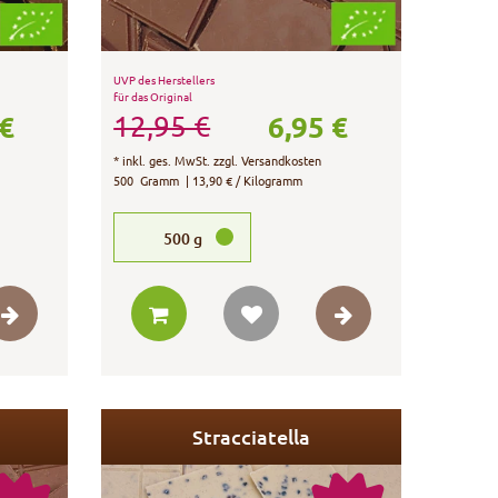
UVP des Herstellers
für das Original
 €
6,95 €
12,95 €
*
inkl. ges. MwSt.
zzgl.
Versandkosten
500
Gramm
| 13,90 € / Kilogramm
500
g
Stracciatella