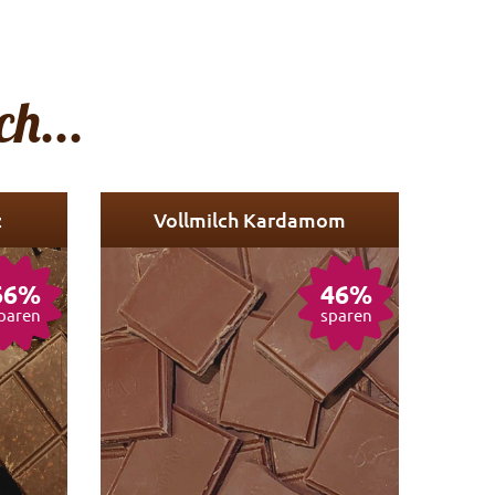
h...
z
Vollmilch Kardamom
66%
46%
paren
sparen