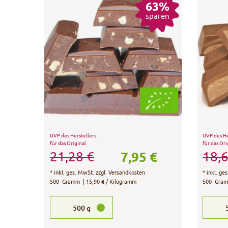
63%
sparen
UVP des Herstellers
UVP des He
für das Original
für das Ori
7,95 €
21,28 €
18,6
*
inkl. ges. MwSt.
zzgl.
Versandkosten
*
inkl. ge
500
Gramm
| 15,90 € / Kilogramm
500
Gra
500
g