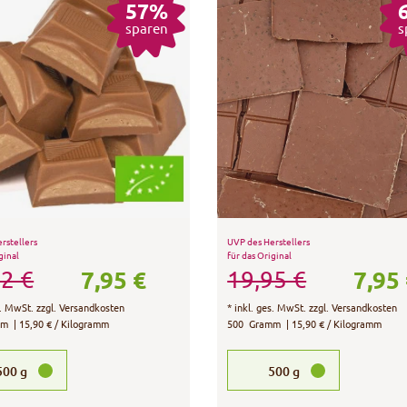
57%
sparen
s
rstellers
UVP des Herstellers
ginal
für das Original
7,95 €
7,95
2 €
19,95 €
s. MwSt.
zzgl.
Versandkosten
*
inkl. ges. MwSt.
zzgl.
Versandkosten
mm
| 15,90 € / Kilogramm
500
Gramm
| 15,90 € / Kilogramm
500
g
500
g