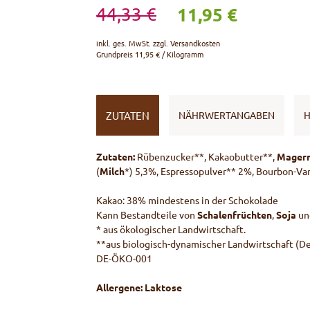
11,95 €
44,33 €
inkl. ges. MwSt. zzgl.
Versandkosten
Grundpreis
11,95 € / Kilogramm
ZUTATEN
NÄHRWERTANGABEN
H
Zutaten:
Rübenzucker**, Kakaobutter**,
Magerm
(
Milch
*) 5,3%, Espressopulver** 2%, Bourbon-Van
Kakao: 38% mindestens in der Schokolade
Kann Bestandteile von
Schalenfrüchten
,
Soja
un
* aus ökologischer Landwirtschaft.
**aus biologisch-dynamischer Landwirtschaft (D
DE-ÖKO-001
Allergene:
Laktose