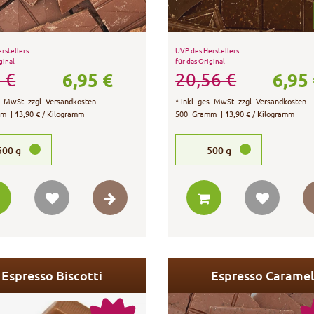
rstellers
UVP des Herstellers
ginal
für das Original
6,95 €
6,95
 €
20,56 €
s. MwSt.
zzgl.
Versandkosten
*
inkl. ges. MwSt.
zzgl.
Versandkosten
mm
| 13,90 € / Kilogramm
500
Gramm
| 13,90 € / Kilogramm
500
g
500
g
Espresso Biscotti
Espresso Caramel