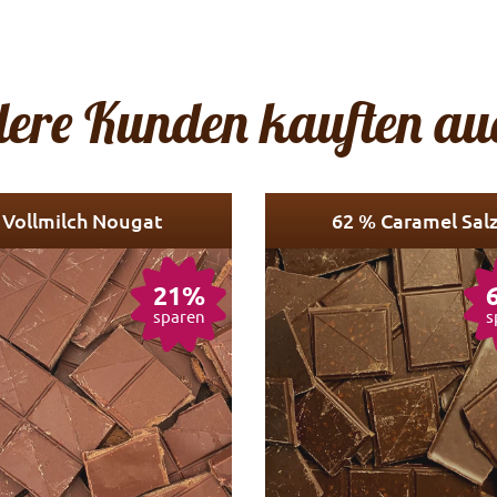
ere Kunden kauften auc
Vollmilch Nougat
62 % Caramel Sal
21%
sparen
s