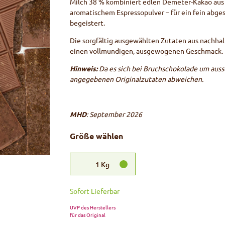
Milch 38 % kombiniert edlen Demeter-Kakao aus
aromatischem Espressopulver – für ein fein abg
begeistert.
Die sorgfältig ausgewählten Zutaten aus nachhal
einen vollmundigen, ausgewogenen Geschmack.
Hinweis:
Da es sich bei Bruchschokolade um auss
angegebenen Originalzutaten abweichen.
MHD
: September 2026
Größe wählen
1
Kg
Sofort Lieferbar
UVP des Herstellers
für das Original