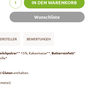
IN DEN WARENKORB
Wunschliste
ERSTELLER
BEWERTUNGEN
ilchpulver
** 15%, Kakaomasse**,
Butterreinfett
*
ille*
d
Gluten
enthalten.
emeter)