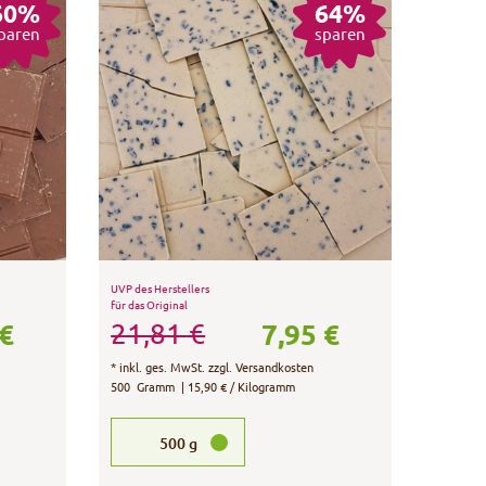
60%
64%
paren
sparen
UVP des Herstellers
für das Original
 €
7,95 €
21,81 €
*
inkl. ges. MwSt.
zzgl.
Versandkosten
500
Gramm
| 15,90 € / Kilogramm
500
g