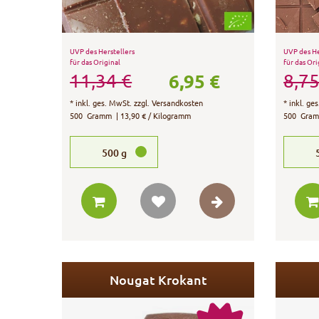
UVP des Herstellers
UVP des He
für das Original
für das Ori
6,95 €
11,34 €
8,75
*
inkl. ges. MwSt.
zzgl.
Versandkosten
*
inkl. ge
500
Gramm
| 13,90 € / Kilogramm
500
Gra
500
g
Nougat Krokant