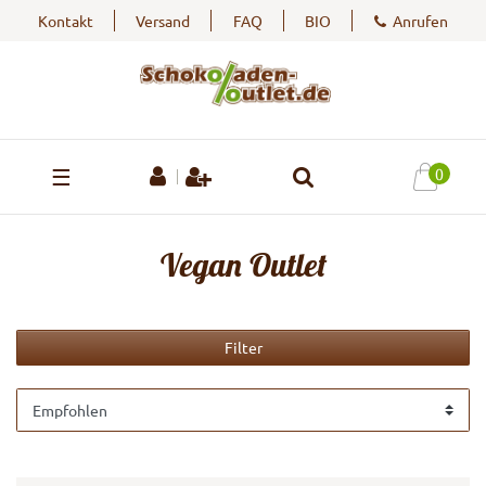
Kontakt
Versand
FAQ
BIO
Anrufen
☰
0
Vegan Outlet
Filter