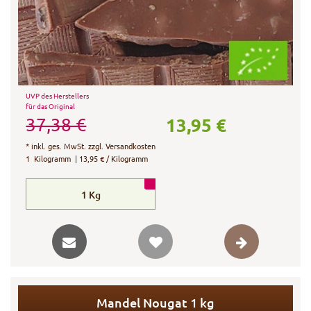
UVP des Herstellers
für das Original
13,95 €
37,38 €
*
inkl. ges. MwSt.
zzgl.
Versandkosten
1
Kilogramm
| 13,95 € / Kilogramm
1
Kg
Mandel Nougat 1 kg