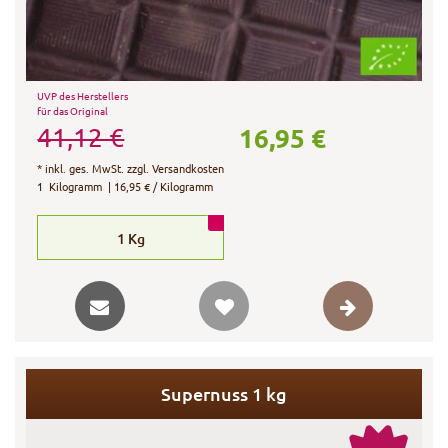
UVP des Herstellers
für das Original
16,95 €
41,12 €
*
inkl. ges. MwSt.
zzgl.
Versandkosten
1
Kilogramm
| 16,95 € / Kilogramm
1
Kg
Supernuss 1 kg