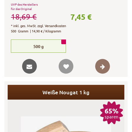
UVP des Herstellers
für das Original
7,45 €
18,69 €
*
inkl. ges. MwSt.
zzgl.
Versandkosten
500
Gramm
| 14,90 € / Kilogramm
500
g
Weiße Nougat 1 kg
65%
sparen