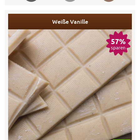
Weiße Vanille
57%
sparen