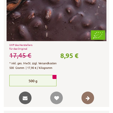
UVP des Herstellers
für das Original
8,95 €
17,45 €
*
inkl. ges. MwSt.
zzgl.
Versandkosten
500
Gramm
| 17,90 € / Kilogramm
500
g