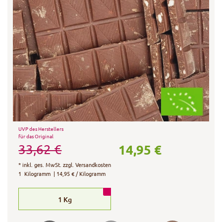
UVP des Herstellers
für das Original
14,95 €
33,62 €
*
inkl. ges. MwSt.
zzgl.
Versandkosten
1
Kilogramm
| 14,95 € / Kilogramm
1
Kg