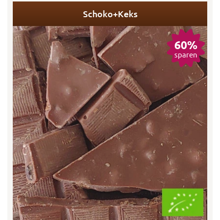
Schoko+Keks
60%
sparen