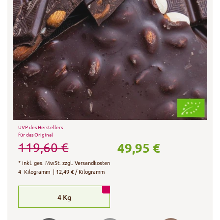
UVP des Herstellers
für das Original
49,95 €
119,60 €
*
inkl. ges. MwSt.
zzgl.
Versandkosten
4
Kilogramm
| 12,49 € / Kilogramm
4
Kg