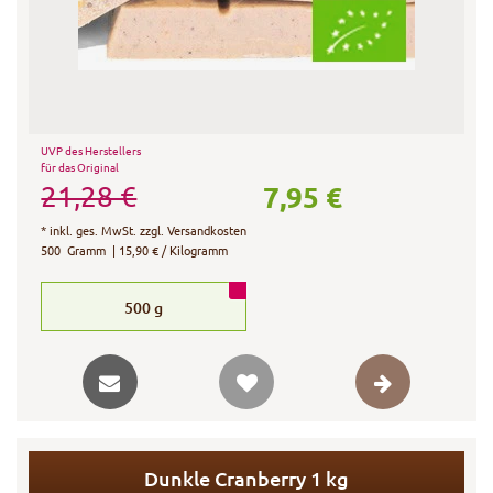
UVP des Herstellers
für das Original
7,95 €
21,28 €
*
inkl. ges. MwSt.
zzgl.
Versandkosten
500
Gramm
| 15,90 € / Kilogramm
500
g
Dunkle Cranberry 1 kg