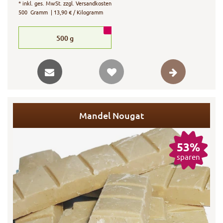
*
inkl. ges. MwSt.
zzgl.
Versandkosten
500
Gramm
| 13,90 € / Kilogramm
500
g
Mandel Nougat
53%
sparen