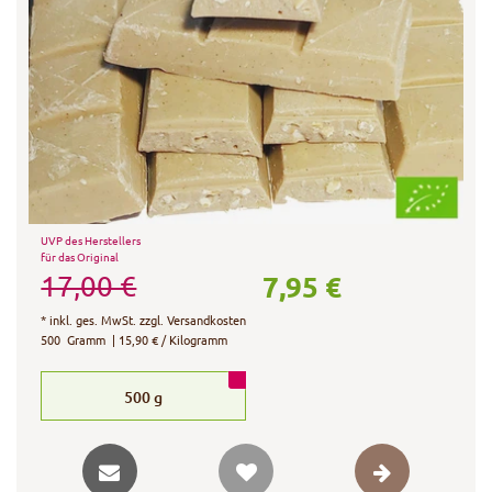
UVP des Herstellers
für das Original
7,95 €
17,00 €
*
inkl. ges. MwSt.
zzgl.
Versandkosten
500
Gramm
| 15,90 € / Kilogramm
500
g