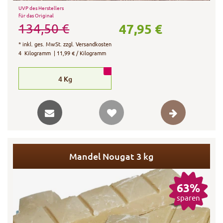
UVP des Herstellers
für das Original
47,95 €
134,50 €
*
inkl. ges. MwSt.
zzgl.
Versandkosten
4
Kilogramm
| 11,99 € / Kilogramm
4
Kg
Mandel Nougat 3 kg
63%
sparen