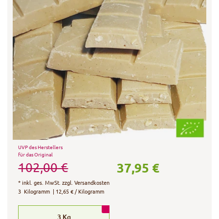
UVP des Herstellers
für das Original
37,95 €
102,00 €
*
inkl. ges. MwSt.
zzgl.
Versandkosten
3
Kilogramm
| 12,65 € / Kilogramm
3
Kg