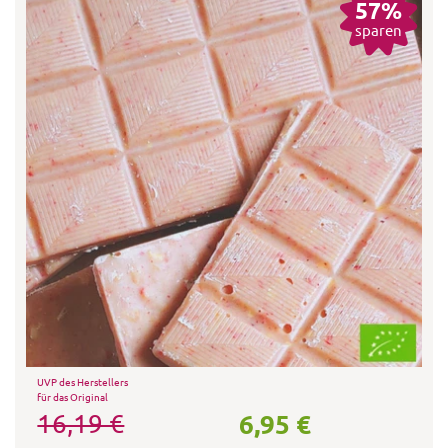
57%
sparen
UVP des Herstellers
für das Original
6,95 €
16,19 €