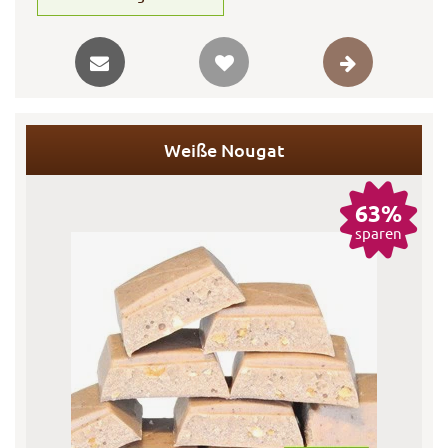
Weiße Nougat
63%
sparen