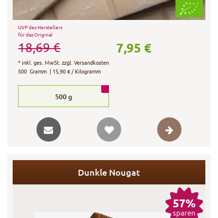
UVP des Herstellers
für das Original
7,95 €
18,69 €
*
inkl. ges. MwSt.
zzgl.
Versandkosten
500
Gramm
| 15,90 € / Kilogramm
500
g
Dunkle Nougat
57%
sparen