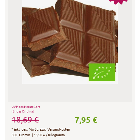
UVP des Herstellers
für das Original
7,95 €
18,69 €
*
inkl. ges. MwSt.
zzgl.
Versandkosten
500
Gramm
| 15,90 € / Kilogramm