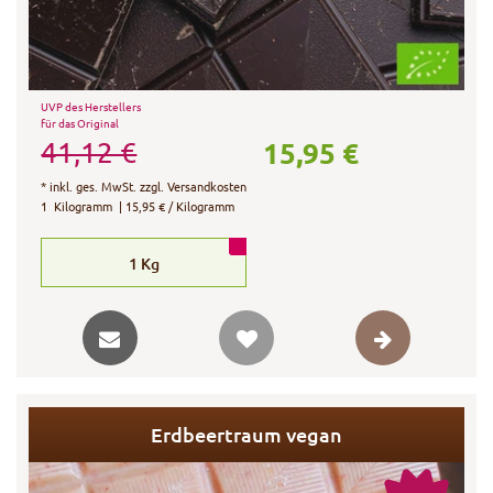
UVP des Herstellers
für das Original
15,95 €
41,12 €
*
inkl. ges. MwSt.
zzgl.
Versandkosten
1
Kilogramm
| 15,95 € / Kilogramm
1
Kg
Erdbeertraum vegan