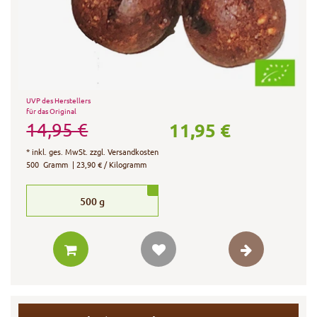
UVP des Herstellers
für das Original
11,95 €
14,95 €
*
inkl. ges. MwSt.
zzgl.
Versandkosten
500
Gramm
| 23,90 € / Kilogramm
500
g