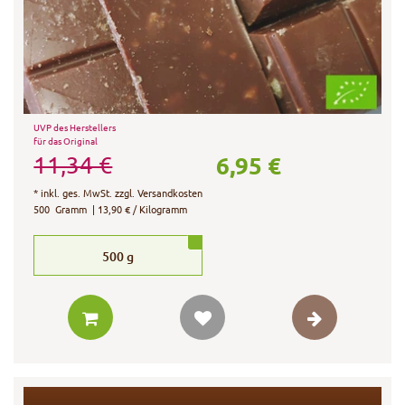
UVP des Herstellers
für das Original
6,95 €
11,34 €
*
inkl. ges. MwSt.
zzgl.
Versandkosten
500
Gramm
| 13,90 € / Kilogramm
500
g