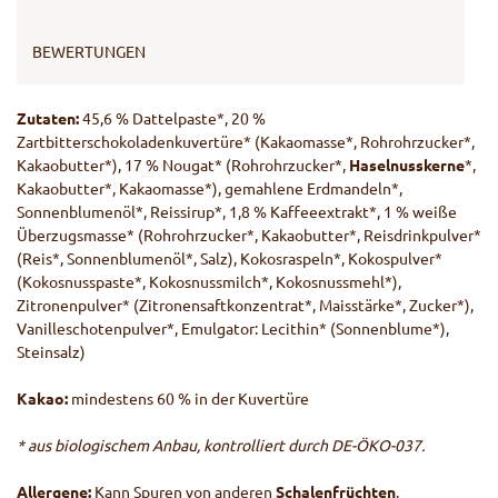
BEWERTUNGEN
Zutaten:
45,6 % Dattelpaste*, 20 %
Zartbitterschokoladenkuvertüre* (Kakaomasse*, Rohrohrzucker*,
Kakaobutter*), 17 % Nougat* (Rohrohrzucker*,
Haselnusskerne
*,
Kakaobutter*, Kakaomasse*), gemahlene Erdmandeln*,
Sonnenblumenöl*, Reissirup*, 1,8 % Kaffeeextrakt*, 1 % weiße
Überzugsmasse* (Rohrohrzucker*, Kakaobutter*, Reisdrinkpulver*
(Reis*, Sonnenblumenöl*, Salz), Kokosraspeln*, Kokospulver*
(Kokosnusspaste*, Kokosnussmilch*, Kokosnussmehl*),
Zitronenpulver* (Zitronensaftkonzentrat*, Maisstärke*, Zucker*),
Vanilleschotenpulver*, Emulgator: Lecithin* (Sonnenblume*),
Steinsalz)
Kakao:
mindestens 60 % in der Kuvertüre
* aus biologischem Anbau, kontrolliert durch DE-ÖKO-037.
Allergene:
Kann Spuren von anderen
Schalenfrüchten
,