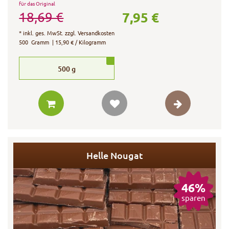
für das Original
7,95 €
18,69 €
*
inkl. ges. MwSt.
zzgl.
Versandkosten
500
Gramm
| 15,90 € / Kilogramm
500
g
Helle Nougat
46%
sparen