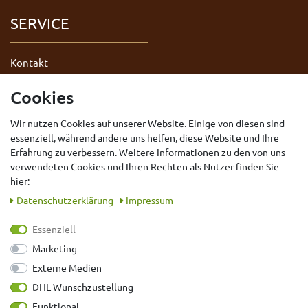
SERVICE
Kontakt
Datenschutzerklärung
Cookies
AGB
Wir nutzen Cookies auf unserer Website. Einige von diesen sind
Impressum
essenziell, während andere uns helfen, diese Website und Ihre
Widerrufsrecht
Erfahrung zu verbessern. Weitere Informationen zu den von uns
Vertrag widerrufen
verwendeten Cookies und Ihren Rechten als Nutzer finden Sie
hier:
Daten­schutz­erklärung
Impressum
Essenziell
Marketing
Externe Medien
DHL Wunschzustellung
Bewertungen der letzten 12 Monate
Funktional