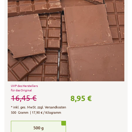
UVP des Herstellers
für das Original
8,95 €
16,45 €
*
inkl. ges. MwSt.
zzgl.
Versandkosten
500
Gramm
| 17,90 € / Kilogramm
500
g