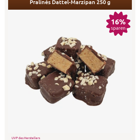
Pralinés Dattel-Marzipan 250 g
16%
sparen
UVP des Herstellers