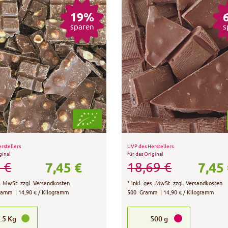
19%
sparen
s
rstellers
UVP des Herstellers
ginal
für das Original
7,45 €
7,45
 €
18,69 €
s. MwSt.
zzgl.
Versandkosten
*
inkl. ges. MwSt.
zzgl.
Versandkosten
ramm
| 14,90 € / Kilogramm
500
Gramm
| 14,90 € / Kilogramm
.5
Kg
500
g