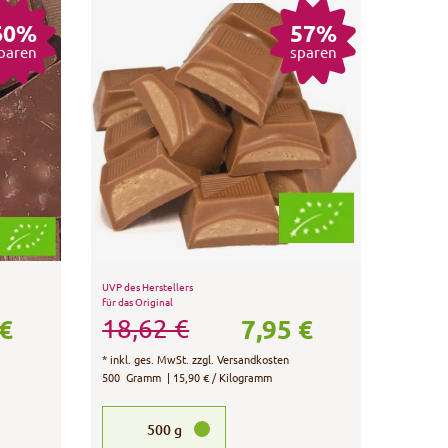
60%
57%
paren
sparen
UVP des Herstellers
für das Original
 €
7,95 €
18,62 €
*
inkl. ges. MwSt.
zzgl.
Versandkosten
500
Gramm
| 15,90 € / Kilogramm
500
g