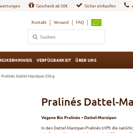
wertungen
Geschenk ab 50€
Sicher einkaufen
Kontakt
Versand
FAQ
RGIKERHINWEIS
VERFÜGBARKEIT
ÜBER UNS
Pralinés Dattel-Marzipan 250 g
Pralinés Dattel-Ma
Vegane Bio Pralinés – Dattel-Marzipan
In den Dattel-Marzipan-Pralinés trifft die natür