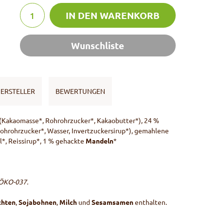
IN DEN WARENKORB
Wunschliste
ERSTELLER
BEWERTUNGEN
(Kakaomasse*, Rohrohrzucker*, Kakaobutter*), 24 %
Rohrohrzucker*, Wasser, Invertzuckersirup*), gemahlene
*, Reissirup*, 1 % gehackte
Mandeln
*
-ÖKO-037.
chten
,
Sojabohnen
,
Milch
und
Sesamsamen
enthalten.