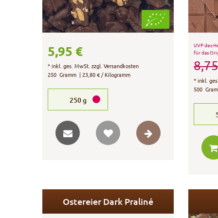
UVP des He
5,95 €
für das Ori
8,75
*
inkl. ges. MwSt.
zzgl.
Versandkosten
250
Gramm
| 23,80 € / Kilogramm
*
inkl. ge
500
Gra
250
g
Ostereier Dark Praliné