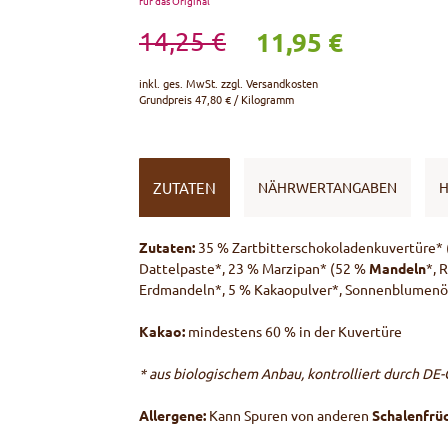
für das Original
11,95 €
14,25 €
inkl. ges. MwSt. zzgl.
Versandkosten
Grundpreis
47,80 € / Kilogramm
ZUTATEN
NÄHRWERTANGABEN
H
Zutaten:
35 % Zartbitterschokoladenkuvertüre* 
Dattelpaste*, 23 % Marzipan* (52 %
Mandeln
*, 
Erdmandeln*, 5 % Kakaopulver*, Sonnenblumenöl
Kakao:
mindestens 60 % in der Kuvertüre
* aus biologischem Anbau, kontrolliert durch DE
Allergene:
Kann Spuren von anderen
Schalenfrü