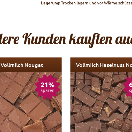
Lagerung:
Trocken lagern und vor Wärme schütz
ere Kunden kauften auc
Vollmilch Nougat
Vollmilch Haselnuss N
21%
sparen
s