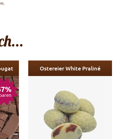
en.
h...
ougat
Ostereier White Praliné
67%
paren