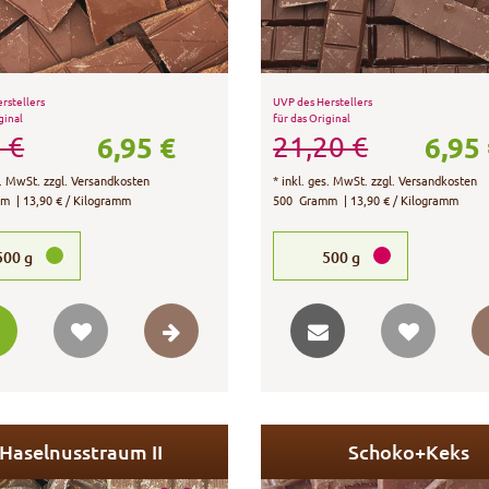
rstellers
UVP des Herstellers
ginal
für das Original
6,95 €
6,95
 €
21,20 €
s. MwSt.
zzgl.
Versandkosten
*
inkl. ges. MwSt.
zzgl.
Versandkosten
mm
| 13,90 € / Kilogramm
500
Gramm
| 13,90 € / Kilogramm
500
g
500
g
Haselnusstraum II
Schoko+Keks