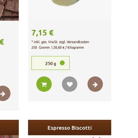
7,15 €
 €
*
inkl. ges. MwSt.
zzgl.
Versandkosten
250
Gramm
| 28,60 € / Kilogramm
250
g
Espresso Biscotti