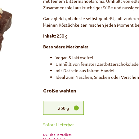
mit feinem Bittermandelaroma. Umhüllt von edler
Zusammenspiel aus fruchtiger Süße und nussiger 
Ganz gleich, ob du sie selbst genießt, mit anderen
kleinen Köstlichkeiten machen jeden Moment be
Inhalt:
250 g
Besondere Merkmale:
Vegan & laktosefrei
Umhüllt von feinster Zartbitterschokolade
mit Datteln aus fairem Handel
Ideal zum Naschen, Snacken oder Versche
Größe wählen
250
g
Sofort Lieferbar
UVP des Herstellers