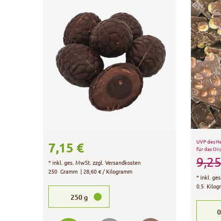
UVP des He
7,15 €
für das Ori
9,25
*
inkl. ges. MwSt.
zzgl.
Versandkosten
250
Gramm
| 28,60 € / Kilogramm
*
inkl. ge
0.5
Kilog
250
g
0