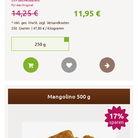
UVP des Herstellers
für das Original
11,95 €
14,25 €
*
inkl. ges. MwSt.
zzgl.
Versandkosten
250
Gramm
| 47,80 € / Kilogramm
250
g
Mangolino 500 g
17%
sparen