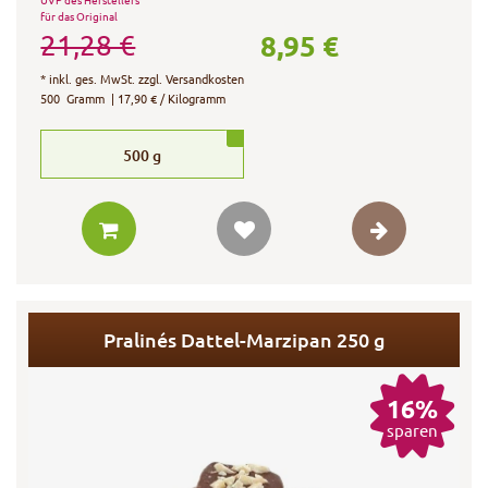
für das Original
8,95 €
21,28 €
*
inkl. ges. MwSt.
zzgl.
Versandkosten
500
Gramm
| 17,90 € / Kilogramm
500
g
Pralinés Dattel-Marzipan 250 g
16%
sparen