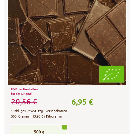
UVP des Herstellers
für das Original
6,95 €
20,56 €
*
inkl. ges. MwSt.
zzgl.
Versandkosten
500
Gramm
| 13,90 € / Kilogramm
500
g