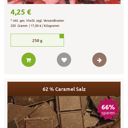
4,25 €
*
inkl. ges. MwSt.
zzgl.
Versandkosten
250
Gramm
| 17,00 € / Kilogramm
250
g
62 % Caramel Salz
66%
sparen