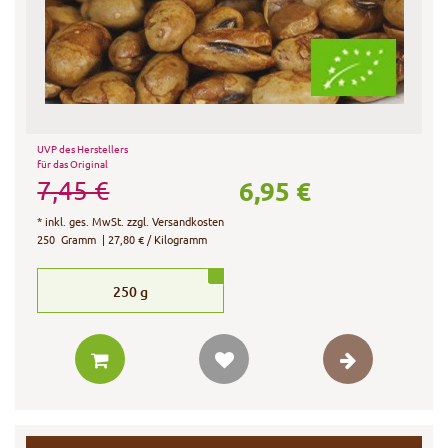
UVP des Herstellers
für das Original
6,95 €
7,45 €
*
inkl. ges. MwSt.
zzgl.
Versandkosten
250
Gramm
| 27,80 € / Kilogramm
250
g