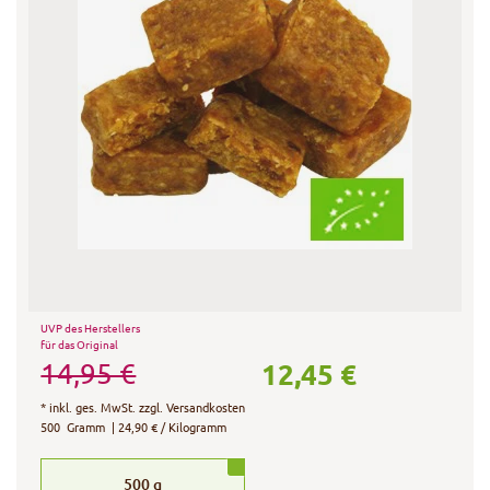
UVP des Herstellers
für das Original
12,45 €
14,95 €
*
inkl. ges. MwSt.
zzgl.
Versandkosten
500
Gramm
| 24,90 € / Kilogramm
500
g