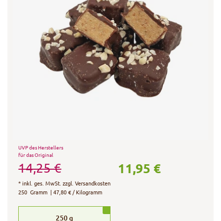
UVP des Herstellers
für das Original
11,95 €
14,25 €
*
inkl. ges. MwSt.
zzgl.
Versandkosten
250
Gramm
| 47,80 € / Kilogramm
250
g