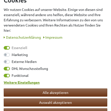
Cookies
AGB
Wir nutzen Cookies auf unserer Website. Einige von diesen sind
Impressum
essenziell, während andere uns helfen, diese Website und Ihre
Widerrufsrecht
Erfahrung zu verbessern. Weitere Informationen zu den von uns
Vertrag widerrufen
verwendeten Cookies und Ihren Rechten als Nutzer finden Sie
hier:
Daten­schutz­erklärung
Impressum
Essenziell
Marketing
Externe Medien
DHL Wunschzustellung
Bewertungen der letzten 12 Monate
Funktional
Weitere Einstellungen
VERSAND MIT
Alle akzeptieren
Auswahl akzeptieren
ZAHLUNGSARTEN