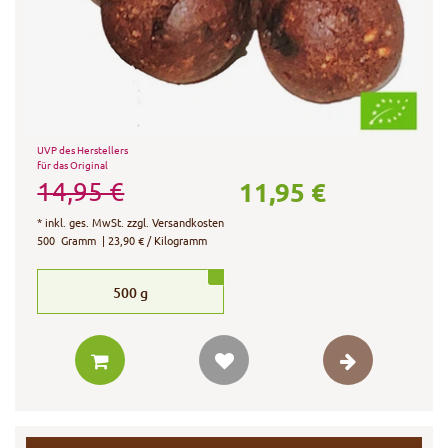
UVP des Herstellers
für das Original
11,95 €
14,95 €
*
inkl. ges. MwSt.
zzgl.
Versandkosten
500
Gramm
| 23,90 € / Kilogramm
500
g