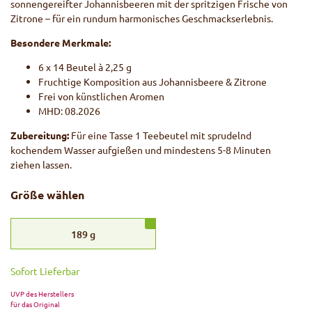
sonnengereifter Johannisbeeren mit der spritzigen Frische von
Zitrone – für ein rundum harmonisches Geschmackserlebnis.
Besondere Merkmale:
6 x 14 Beutel à 2,25 g
Fruchtige Komposition aus Johannisbeere & Zitrone
Frei von künstlichen Aromen
MHD: 08.2026
Zubereitung:
Für eine Tasse 1 Teebeutel mit sprudelnd
kochendem Wasser aufgießen und mindestens 5-8 Minuten
ziehen lassen.
Größe wählen
189
g
Sofort Lieferbar
UVP des Herstellers
für das Original