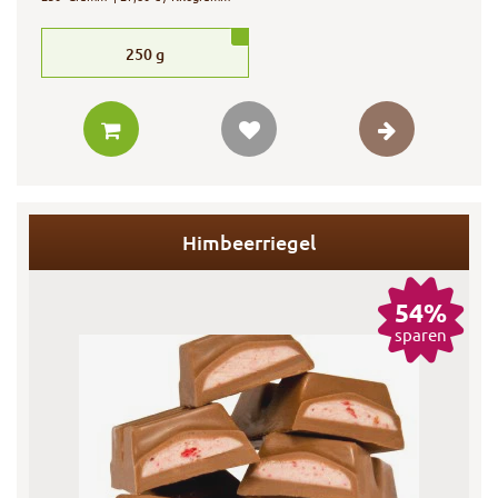
250
g
Himbeerriegel
54%
sparen