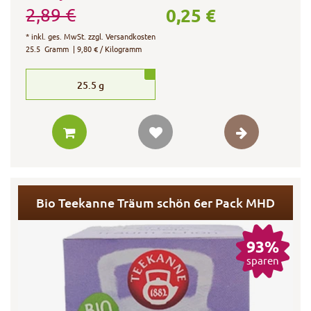
0,25 €
2,89 €
*
inkl. ges. MwSt.
zzgl.
Versandkosten
25.5
Gramm
| 9,80 € / Kilogramm
25.5
g
Bio Teekanne Träum schön 6er Pack MHD
93%
sparen