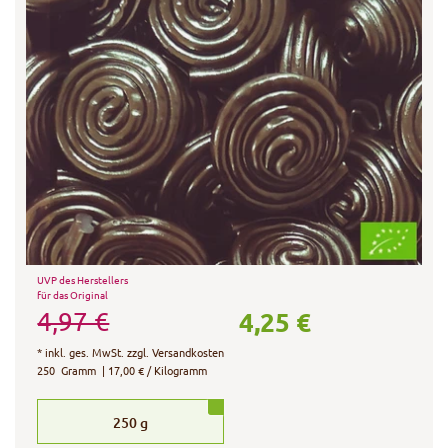
UVP des Herstellers
für das Original
4,25 €
4,97 €
*
inkl. ges. MwSt.
zzgl.
Versandkosten
250
Gramm
| 17,00 € / Kilogramm
250
g