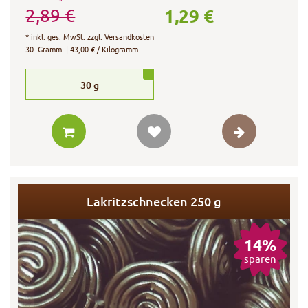
1,29 €
2,89 €
*
inkl. ges. MwSt.
zzgl.
Versandkosten
30
Gramm
| 43,00 € / Kilogramm
30
g
Lakritzschnecken 250 g
14%
sparen