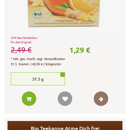
UVP des Herstellers
für das Original
1,29 €
2,49 €
*
inkl. ges. MwSt.
zzgl.
Versandkosten
31.5
Gramm
| 40,95 € / Kilogramm
31.5
g
Bio Teekanne Atme Dich frei