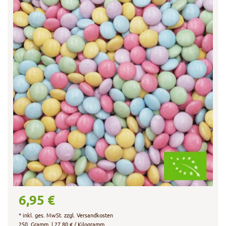
6,95 €
*
inkl. ges. MwSt.
zzgl.
Versandkosten
250
Gramm
| 27,80 € / Kilogramm