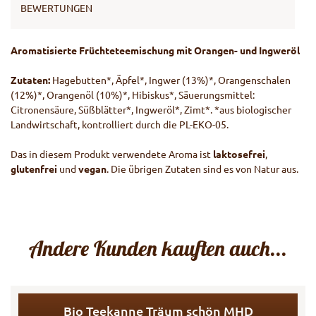
BEWERTUNGEN
Aromatisierte Früchteteemischung mit Orangen- und Ingweröl
Zutaten:
Hagebutten*, Äpfel*, Ingwer (13%)*, Orangenschalen
(12%)*, Orangenöl (10%)*, Hibiskus*, Säuerungsmittel:
Citronensäure, Süßblätter*, Ingweröl*, Zimt*. *aus biologischer
Landwirtschaft, kontrolliert durch die PL-EKO-05.
Das in diesem Produkt verwendete Aroma ist
laktosefrei
,
glutenfrei
und
vegan
. Die übrigen Zutaten sind es von Natur aus.
Andere Kunden kauften auch...
Bio Teekanne Träum schön MHD