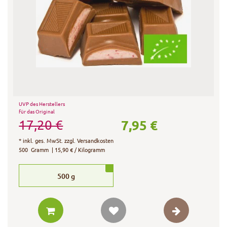
UVP des Herstellers
für das Original
7,95 €
17,20 €
*
inkl. ges. MwSt.
zzgl.
Versandkosten
500
Gramm
| 15,90 € / Kilogramm
500
g