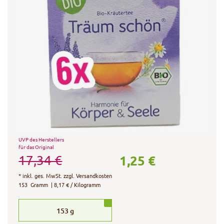
UVP des Herstellers
für das Original
1,25 €
17,34 €
*
inkl. ges. MwSt.
zzgl.
Versandkosten
153
Gramm
| 8,17 € / Kilogramm
153
g