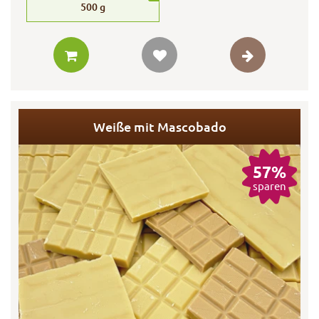
500
g
Weiße mit Mascobado
57%
sparen