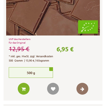
UVP des Herstellers
für das Original
6,95 €
12,95 €
*
inkl. ges. MwSt.
zzgl.
Versandkosten
500
Gramm
| 13,90 € / Kilogramm
500
g