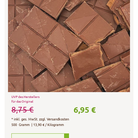
UVP des Herstellers
für das Original
6,95 €
8,75 €
*
inkl. ges. MwSt.
zzgl.
Versandkosten
500
Gramm
| 13,90 € / Kilogramm