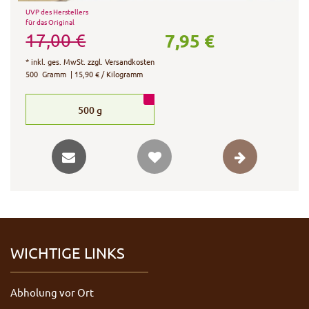
UVP des Herstellers
für das Original
7,95 €
17,00 €
*
inkl. ges. MwSt.
zzgl.
Versandkosten
500
Gramm
| 15,90 € / Kilogramm
500
g
WICHTIGE LINKS
Abholung vor Ort