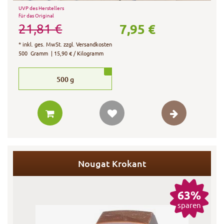
UVP des Herstellers
für das Original
7,95 €
21,81 €
*
inkl. ges. MwSt.
zzgl.
Versandkosten
500
Gramm
| 15,90 € / Kilogramm
500
g
Nougat Krokant
63%
sparen