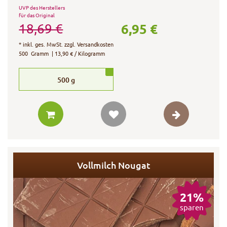
UVP des Herstellers
für das Original
6,95 €
18,69 €
*
inkl. ges. MwSt.
zzgl.
Versandkosten
500
Gramm
| 13,90 € / Kilogramm
500
g
Vollmilch Nougat
21%
sparen