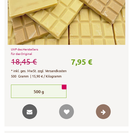
UVP des Herstellers
für das Original
7,95 €
18,45 €
*
inkl. ges. MwSt.
zzgl.
Versandkosten
500
Gramm
| 15,90 € / Kilogramm
500
g