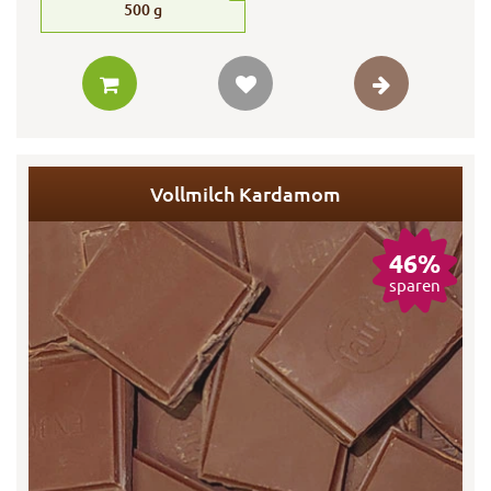
500
g
Vollmilch Kardamom
46%
sparen