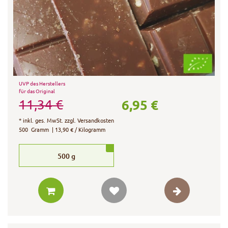
UVP des Herstellers
für das Original
6,95 €
11,34 €
*
inkl. ges. MwSt.
zzgl.
Versandkosten
500
Gramm
| 13,90 € / Kilogramm
500
g