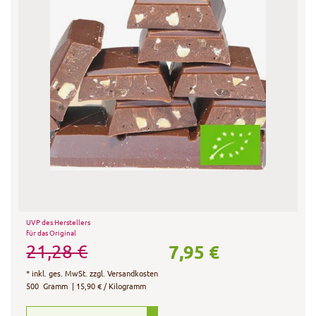
UVP des Herstellers
für das Original
7,95 €
21,28 €
*
inkl. ges. MwSt.
zzgl.
Versandkosten
500
Gramm
| 15,90 € / Kilogramm