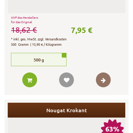
UVP des Herstellers
für das Original
7,95 €
18,62 €
*
inkl. ges. MwSt.
zzgl.
Versandkosten
500
Gramm
| 15,90 € / Kilogramm
500
g
Nougat Krokant
63%