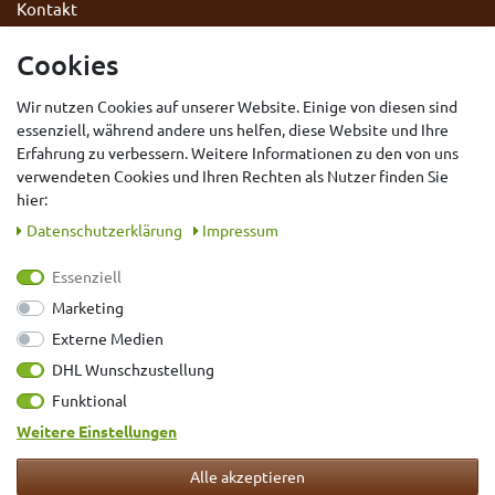
Kontakt
Datenschutzerklärung
Cookies
AGB
Wir nutzen Cookies auf unserer Website. Einige von diesen sind
Impressum
essenziell, während andere uns helfen, diese Website und Ihre
Widerrufsrecht
Erfahrung zu verbessern. Weitere Informationen zu den von uns
Vertrag widerrufen
verwendeten Cookies und Ihren Rechten als Nutzer finden Sie
hier:
Daten­schutz­erklärung
Impressum
Essenziell
Marketing
Externe Medien
DHL Wunschzustellung
Bewertungen der letzten 12 Monate
Funktional
Weitere Einstellungen
VERSAND MIT
Alle akzeptieren