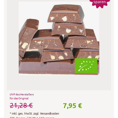
sparen
UVP des Herstellers
für das Original
7,95 €
21,28 €
*
inkl. ges. MwSt.
zzgl.
Versandkosten