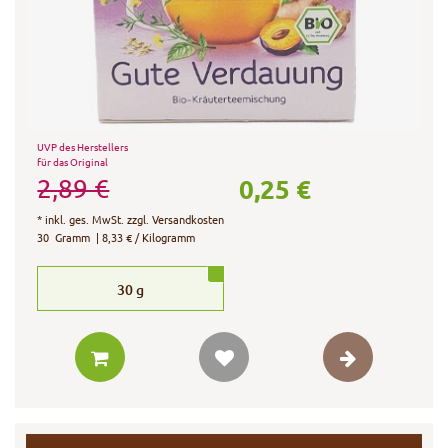
UVP des Herstellers
für das Original
0,25 €
2,89 €
*
inkl. ges. MwSt.
zzgl.
Versandkosten
30
Gramm
| 8,33 € / Kilogramm
30
g