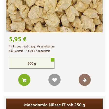
5,95 €
*
inkl. ges. MwSt.
zzgl.
Versandkosten
500
Gramm
| 11,90 € / Kilogramm
500
g
Macadamia Nüsse iT roh 250 g