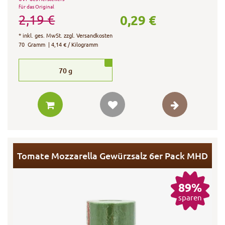
für das Original
0,29 €
2,19 €
*
inkl. ges. MwSt.
zzgl.
Versandkosten
70
Gramm
| 4,14 € / Kilogramm
70
g
Tomate Mozzarella Gewürzsalz 6er Pack MHD
89%
sparen