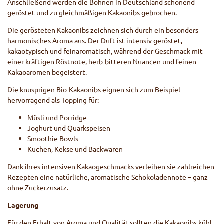
Anschließend werden die Bohnen in Deutschland schonend
geröstet und zu gleichmäßigen Kakaonibs gebrochen.
Die gerösteten Kakaonibs zeichnen sich durch ein besonders
harmonisches Aroma aus. Der Duft ist intensiv geröstet,
kakaotypisch und feinaromatisch, während der Geschmack mit
einer kräftigen Röstnote, herb-bitteren Nuancen und feinen
Kakaoaromen begeistert.
Die knusprigen Bio-Kakaonibs eignen sich zum Beispiel
hervorragend als Topping für:
Müsli und Porridge
Joghurt und Quarkspeisen
Smoothie Bowls
Kuchen, Kekse und Backwaren
Dank ihres intensiven Kakaogeschmacks verleihen sie zahlreichen
Rezepten eine natürliche, aromatische Schokoladennote – ganz
ohne Zuckerzusatz.
Lagerung
Für den Erhalt von Aroma und Qualität sollten die Kakaonibs kühl,