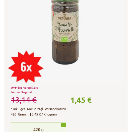
UVP des Herstellers
für das Original
1,45 €
13,14 €
*
inkl. ges. MwSt.
zzgl.
Versandkosten
420
Gramm
| 3,45 € / Kilogramm
420
g