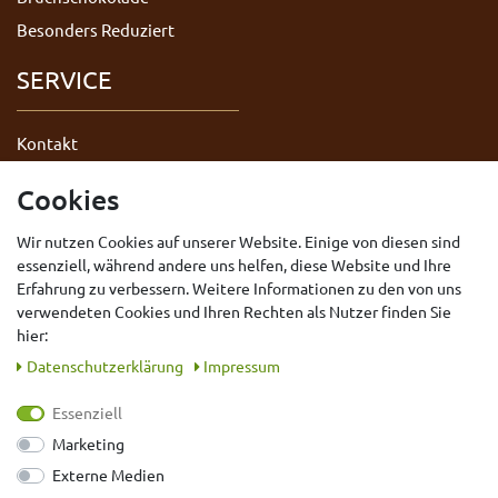
Besonders Reduziert
SERVICE
Kontakt
Datenschutzerklärung
Cookies
AGB
Wir nutzen Cookies auf unserer Website. Einige von diesen sind
Impressum
essenziell, während andere uns helfen, diese Website und Ihre
Widerrufsrecht
Erfahrung zu verbessern. Weitere Informationen zu den von uns
Vertrag widerrufen
verwendeten Cookies und Ihren Rechten als Nutzer finden Sie
hier:
Daten­schutz­erklärung
Impressum
Essenziell
Marketing
Externe Medien