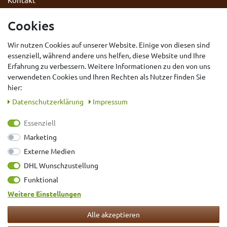
Datenschutzerklärung
Cookies
AGB
Wir nutzen Cookies auf unserer Website. Einige von diesen sind
Impressum
essenziell, während andere uns helfen, diese Website und Ihre
Widerrufsrecht
Erfahrung zu verbessern. Weitere Informationen zu den von uns
Vertrag widerrufen
verwendeten Cookies und Ihren Rechten als Nutzer finden Sie
hier:
Daten­schutz­erklärung
Impressum
Essenziell
Marketing
Externe Medien
DHL Wunschzustellung
Bewertungen der letzten 12 Monate
Funktional
Weitere Einstellungen
VERSAND MIT
Alle akzeptieren